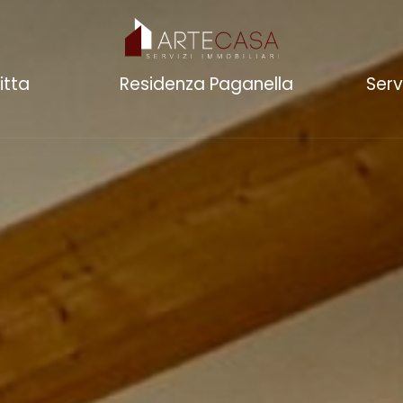
itta
Residenza Paganella
Serv