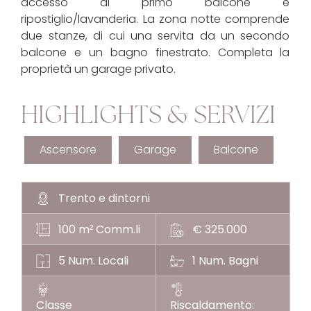
accesso al primo balcone e
ripostiglio/lavanderia. La zona notte comprende
due stanze, di cui una servita da un secondo
balcone e un bagno finestrato. Completa la
proprietà un garage privato.
HIGHLIGHTS & SERVIZI
Ascensore
Garage
Balcone
Trento e dintorni
100 m
Comm.li
€ 325.000
²
5 Num. Locali
1 Num. Bagni
Classe
Riscaldamento: