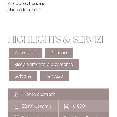
Arredato di cucina.
Libero da subito.
HIGHLIGHTS & SERVIZI
Ascensore
Cantina
Riscaldamento a pavimento
Balcone
Terrazzo
Trento e dintorni
82 m
Comm.li
€ 800
²