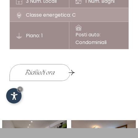
3 Num. Locali
1 Num. Bagni
Classe energetica: C
Posti auto:
Piano: 1
Condominiali
Richiedi ora
×