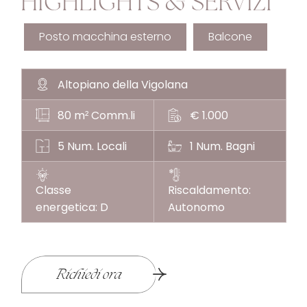
HIGHLIGHTS & SERVIZI
Posto macchina esterno
Balcone
Altopiano della Vigolana
80 m
Comm.li
€ 1.000
²
5 Num. Locali
1 Num. Bagni
Classe
Riscaldamento:
energetica: D
Autonomo
Richiedi ora